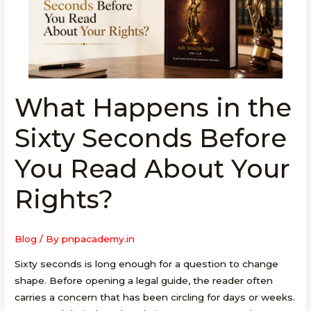
What Happens in the
What
Happens
Sixty Seconds Before
in
the
You Read About Your
Sixty
Seconds
Rights?
Before
You
Read
Blog
/ By
pnpacademy.in
About
Sixty seconds is long enough for a question to change
Your
shape. Before opening a legal guide, the reader often
Rights?
carries a concern that has been circling for days or weeks.