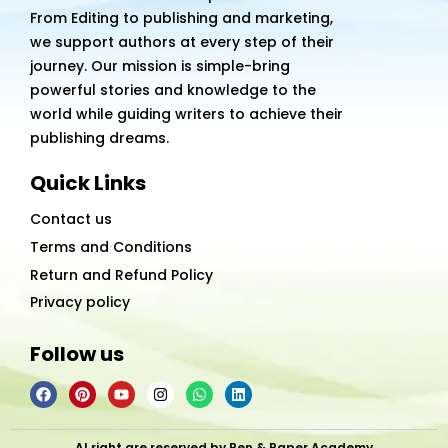
From Editing to publishing and marketing,
we support authors at every step of their
journey. Our mission is simple-bring
powerful stories and knowledge to the
world while guiding writers to achieve their
publishing dreams.
Quick Links
Contact us
Terms and Conditions
Return and Refund Policy
Privacy policy
Follow us
F
P
Y
I
W
L
a
i
o
n
h
i
c
n
u
s
a
n
e
t
t
t
t
k
b
e
u
a
s
e
Al right are reserved by Pen & Paper Academy