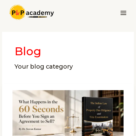
Skip
Main
to
Menu
content
Post
pagination
Blog
Your blog category