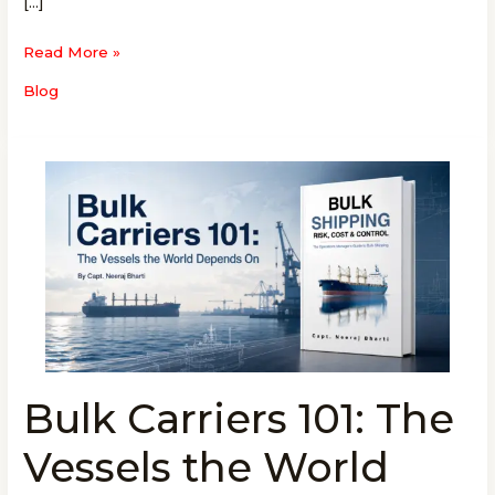
[…]
Read More »
Blog
Bulk Carriers 101: The
Bulk
Carriers
Vessels the World
101:
The