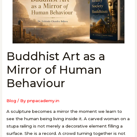
Buddhist Art as a
Buddhist
Art
Mirror of Human
as
a
Behaviour
Mirror
of
Human
Blog
/ By
pnpacademy.in
Behaviour
A sculpture becomes a mirror the moment we learn to
see the human being living inside it. A carved woman on a
stupa railing is not merely a decorative element filling a
surface. She is a record. A crowd turning together is not