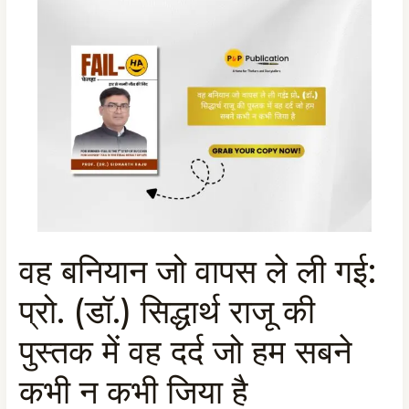
वह बनियान जो वापस ले ली गई:
वह
बनियान
प्रो. (डॉ.) सिद्धार्थ राजू की
जो
वापस
पुस्तक में वह दर्द जो हम सबने
ले
ली
कभी न कभी जिया है
गई: