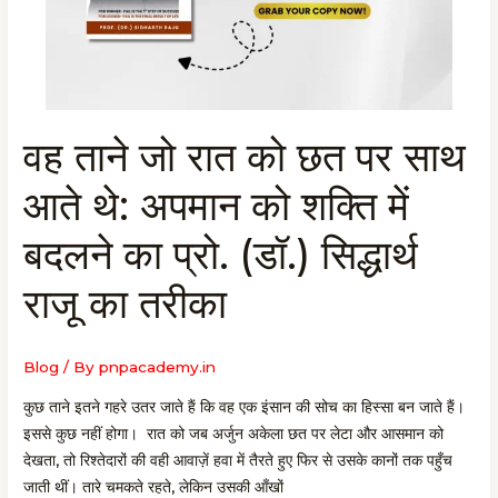
वह ताने जो रात को छत पर साथ
वह
ताने
आते थे: अपमान को शक्ति में
जो
रात
बदलने का प्रो. (डॉ.) सिद्धार्थ
को
छत
राजू का तरीका
पर
साथ
आते
Blog
/ By
pnpacademy.in
थे:
कुछ ताने इतने गहरे उतर जाते हैं कि वह एक इंसान की सोच का हिस्सा बन जाते हैं।
अपमान
इससे कुछ नहीं होगा। रात को जब अर्जुन अकेला छत पर लेटा और आसमान को
को
देखता, तो रिश्तेदारों की वही आवाज़ें हवा में तैरते हुए फिर से उसके कानों तक पहुँच
शक्ति
जाती थीं। तारे चमकते रहते, लेकिन उसकी आँखों
में