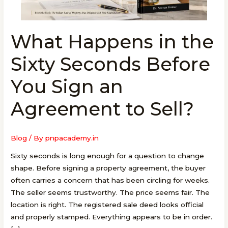
What Happens in the
What
Happens
Sixty Seconds Before
in
the
You Sign an
Sixty
Seconds
Agreement to Sell?
Before
You
Sign
Blog
/ By
pnpacademy.in
an
Sixty seconds is long enough for a question to change
Agreement
shape. Before signing a property agreement, the buyer
to
often carries a concern that has been circling for weeks.
Sell?
The seller seems trustworthy. The price seems fair. The
location is right. The registered sale deed looks official
and properly stamped. Everything appears to be in order.