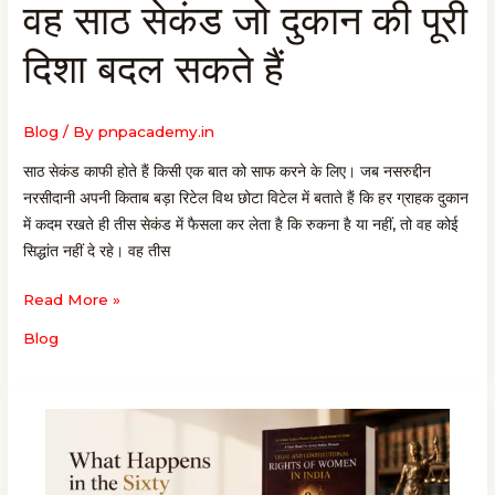
वह साठ सेकंड जो दुकान की पूरी
वह
साठ
दिशा बदल सकते हैं
सेकंड
जो
दुकान
Blog
/ By
pnpacademy.in
की
पूरी
साठ सेकंड काफी होते हैं किसी एक बात को साफ करने के लिए। जब नसरुद्दीन
दिशा
नरसीदानी अपनी किताब बड़ा रिटेल विथ छोटा विटेल में बताते हैं कि हर ग्राहक दुकान
बदल
में कदम रखते ही तीस सेकंड में फैसला कर लेता है कि रुकना है या नहीं, तो वह कोई
सकते
सिद्धांत नहीं दे रहे। वह तीस
हैं
Read More »
Blog