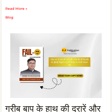
बदलने
Read More »
का
प्रो.
Blog
(डॉ.)
सिद्धार्थ
राजू
का
तरीका
गरीब बाप के हाथ की दरारें और
गरीब
बाप