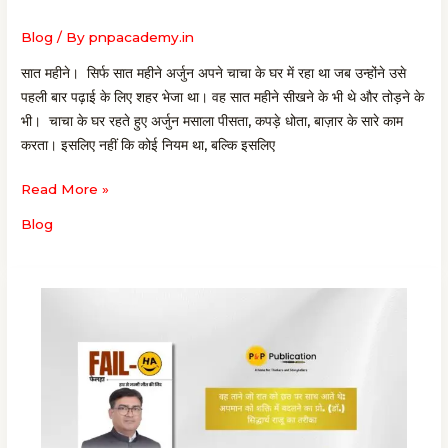
प्रो.
(डॉ.)
Blog
/ By
pnpacademy.in
सिद्धार्थ
सात महीने। सिर्फ सात महीने अर्जुन अपने चाचा के घर में रहा था जब उन्होंने उसे
राजू
पहली बार पढ़ाई के लिए शहर भेजा था। वह सात महीने सीखने के भी थे और तोड़ने के
की
भी। चाचा के घर रहते हुए अर्जुन मसाला पीसता, कपड़े धोता, बाज़ार के सारे काम
पुस्तक
करता। इसलिए नहीं कि कोई नियम था, बल्कि इसलिए
में
वह
Read More »
दर्द
जो
Blog
हम
सबने
कभी
न
कभी
जिया
है