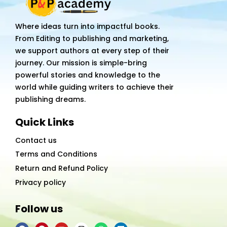
Where ideas turn into impactful books.
From Editing to publishing and marketing,
we support authors at every step of their
journey. Our mission is simple-bring
powerful stories and knowledge to the
world while guiding writers to achieve their
publishing dreams.
Quick Links
Contact us
Terms and Conditions
Return and Refund Policy
Privacy policy
Follow us
F
P
Y
I
W
L