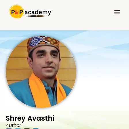
Skip
Main
to
Menu
content
Shrey Avasthi
Author