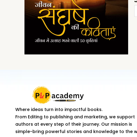
J
S
K
K
J
M
U
B
W
5
K
q
Where ideas turn into impactful books.
From Editing to publishing and marketing, we support
authors at every step of their journey. Our mission is
simple-bring powerful stories and knowledge to the 