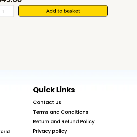
eevan
Add to basket
angharsh
i
avitaayein:
eevan
ein
tsaah
harne
aali
0
Quick Links
ritiyaan
uantity
Contact us
Terms and Conditions
Return and Refund Policy
Privacy policy
world