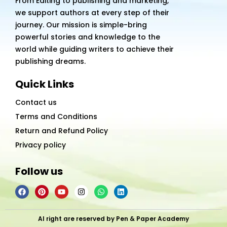
From Editing to publishing and marketing,
we support authors at every step of their
journey. Our mission is simple-bring
powerful stories and knowledge to the
world while guiding writers to achieve their
publishing dreams.
Quick Links
Contact us
Terms and Conditions
Return and Refund Policy
Privacy policy
Follow us
F
P
Y
I
W
L
a
i
o
n
h
i
c
n
u
s
a
n
e
t
t
t
t
k
b
e
u
a
s
e
Al right are reserved by Pen & Paper Academy
o
r
b
g
a
d