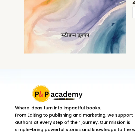
क
क
आ
-
ई
क
उ
क
अ
q
Where ideas turn into impactful books.
From Editing to publishing and marketing, we support
authors at every step of their journey. Our mission is
simple-bring powerful stories and knowledge to the 