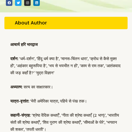
F
T
I
L
a
w
n
i
c
i
s
n
e
t
t
k
b
t
a
e
o
e
g
d
o
r
r
i
About Author
k
a
n
m
आचार्य हरि भारद्वाज
दर्शन:
‘धर्म-दर्शन’, ‘हिंदू धर्म क्या है’, ‘मानस-चिंतन धारा’, ‘क्रोध से कैसे मुक्त
हों’, ‘अहंकार बहुरूपिया है’, ‘भय से भयभीत न हों’, ‘काम से राम तक’, ‘आतंकवाद
की जड़ कहाँ है?’ ‘मुद्रा विज्ञान’
अध्यात्म:
सत्य का साक्षात्कार।
यात्रा-वृत्तांत:
‘मेरी अमेरिका यात्रा, पहिये से पंख तक।
कहानी-संग्रह:
‘श्रेष्ठ वैदिक कथाएँ’, ‘गीता की श्रेष्ठ कथाएँ (2 भाग)’, ‘भारतीय
संतों की श्रेष्ठ कथाएँ’, ‘शिव पुराण की श्रेष्ठ कथाएँ’, ‘सीमाओं के घेरे’, ‘भगवान
की शक्ल’, ‘तपती धरती’।