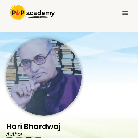
Skip
Main
to
Menu
content
Hari Bhardwaj
Author